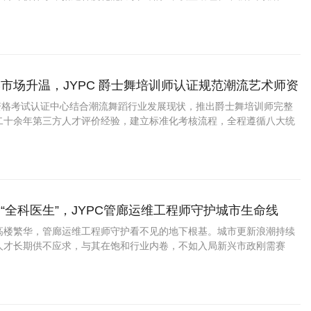
适配街舞新人助教、全职主教、赛事教研导师不同人群。
市场升温，JYPC 爵士舞培训师认证规范潮流艺术师资
业资格考试认证中心结合潮流舞蹈行业发展现状，推出爵士舞培训师完整
二十余年第三方人才评价经验，建立标准化考核流程，全程遵循八大统
线上官方查验，具备稳定市场认可度。
“全科医生”，JYPC管廊运维工程师守护城市生命线
高楼繁华，管廊运维工程师守护看不见的地下根基。城市更新浪潮持续
人才长期供不应求，与其在饱和行业内卷，不如入局新兴市政刚需赛
C管廊运维工程师认证，化身地下管线的专业守护者，拥有稳定体面、越做
业。