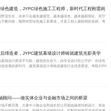
绿色建造，JYPC绿色施工工程师，新时代工程刚需岗
别野蛮生长，未来只会越来越规范、越来越绿色、越来越精细化。死守
会不断内卷，顺势转型绿色施工新赛道，才是工程人最聪明的选择。考
施工工程师认证，紧跟国家政策风口，抢占绿色建筑人才红利，稳稳扎根工
业稳步升级、长效发展。
后缔造者，JYPC建筑幕墙设计师铸就建筑光影美学
由幕墙设计师亲手勾勒；建筑的生命力，由专业设计匠心守护。在绿色
蓬勃发展的新时代，建筑幕墙设计师稳居建筑行业优质赛道。考取JYPC
认证，解锁艺术与技术兼具的高端技术岗位，深耕城市建筑美学赛道，
高薪长效的职业未来。
金融顾问——做实体企业与金融市场之间的桥梁
市场不断完善，大量中小微企业和成长型公司面临融资结构设计、资金
风险识别等复杂问题。能够为企业把脉问诊、匹配投融资渠道并提供资