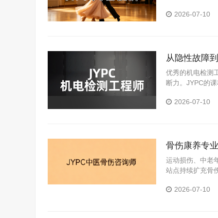
场实践积累。
2026-07-10
从隐性故障到
优秀的机电检测
断力。JYPC
出较为扎实的技
2026-07-10
骨伤康养专业
咨询师标准
运动损伤、中老
站点持续扩充骨
可的专业能力证明
2026-07-10
的稳妥路径。