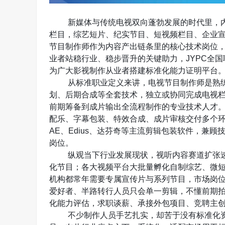
新媒体与传统电视双向蓬勃发展的时代里，
栏目，综艺短片、纪实节目、短视频栏目、企业
节目制作师作为内容产出链条里的核心技术岗位
业者站稳行业、稳步晋升的关键助力，
JYPC
全国
为广大影视制作从业者搭建标准化能力证明平台
从标准职业定义来讲，电视节目制作师是熟
划、后期合成等全套技术，独立或协同完成电视
前期筹备到成片输出全流程制作的专业技术人才
配乐、字幕包装、特效合成、成片审核交付多个
AE
、
Edius
、达芬奇等主流剪辑包装软件，兼顾
岗位。
纵观当下行业发展现状，视听内容赛道扩张
化节目；各大视频平台大批量孵化自制综艺、微
机构都常年需要专属宣传片与系列节目，市场岗
爱好者、半路转行人员只会单一剪辑，不懂前期
化能力评估，求职谈薪、承接外包项目、竞聘主
不少制作人员手艺扎实，却苦于没有标准化