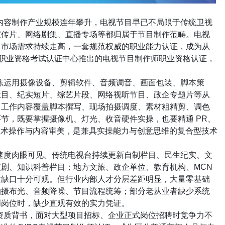
内容制作产业规模连年攀升，电视节目早已不局限于传统卫视
宣传片、网络剧集、直播专场等都归属于节目制作范畴。电视
，市场需求持续走高，一套规范权威的职业能力认证，成为从
职业资格考试认证中心推出的电视节目制作师职业资格认证，
。
练运用摄像设备、剪辑软件、音频调音、画面包装、脚本策
栏目、纪实短片、综艺片段、网络视听节目、政企专题片等从
。工作内容覆盖脚本撰写、现场拍摄调度、素材粗精剪、调色
环节，既要掌握摄像机、灯光、收音硬件实操，也要精通
PR
、
技术操作与内容审美，是兼具实操能力与创意思维的复合型技术
速度肉眼可见。传统电视台持续更新自制栏目、民生纪实、文
短剧、知识科普栏目；地方文旅、政企单位、教育机构、
MCN
位缺口十分可观。但行业内部人才分层差距明显，大量零基础
拍摄布光、音频降噪、节目流程统筹；部分老从业者缺少系统
创岗位时，缺少直观有效的实力凭证。
资质背书，面对大型项目招标、企业正式岗位招聘时竞争力不