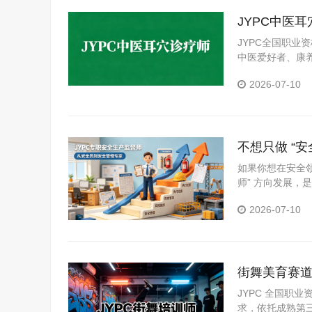
JYPC中医
赛道
JYPC全国职业
中医爱好者、康
2026-07-10
不想只做 “
如果你想在安全
师” 方向发展，
2026-07-10
街舞美育赛道
职业进阶
JYPC 全国职
求，依托成熟第