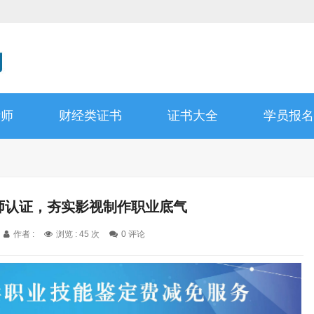
计师
财经类证书
证书大全
学员报名
作师认证，夯实影视制作职业底气
作者 :
浏览 : 45 次
0 评论