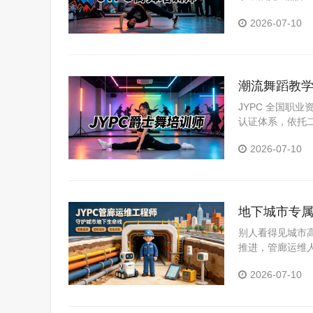
高级四级证书，
2026-07-10
潮流舞蹈教学
评价标准
JYPC 全国职
认证体系，依托
一规范，证书可
2026-07-10
地下城市专属
别人看得见城市
推进，管廊运维
道。考取JYP
2026-07-10
越吃香的长期职