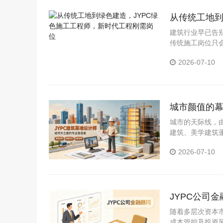
从传统工地到
位
建筑行业早已告
传统施工岗位只
取JYPC绿色
2026-07-10
程行业，实现职
城市颜值的幕
城市的天际线，
建筑、美学建筑
建筑幕墙设计师
2026-07-10
收获体面稳定、
JYPC公司
随着多层次资本
成本管控及投资