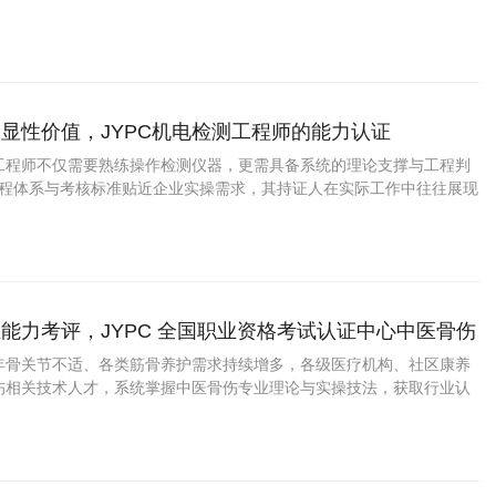
显性价值，JYPC机电检测工程师的能力认证
工程师不仅需要熟练操作检测仪器，更需具备系统的理论支撑与工程判
的课程体系与考核标准贴近企业实操需求，其持证人在实际工作中往往展现
术功底与严谨的工作作风。
能力考评，JYPC 全国职业资格考试认证中心中医骨伤
化培训认证
年骨关节不适、各类筋骨养护需求持续增多，各级医疗机构、社区康养
伤相关技术人才，系统掌握中医骨伤专业理论与实操技法，获取行业认
，报考 JYPC 中医骨伤咨询师是骨伤相关从业者提升个人专业竞争力