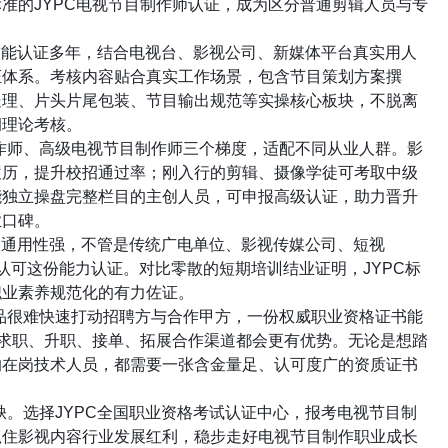
标准的
JYPC
电视节目制作师认证，成为区分普通剪辑人员与专
技能认证多年，结合电视台、影视公司、新媒体平台真实用人
证体系。考核内容贴合真实工作场景，包含节目策划方案撰
处理、片头片尾包装、节目输出规范等实操核心板块，不脱离
洞理论考核。
作师、高级电视节目制作师三个梯度，适配不同从业人群。影
履历，提升校招通过率；刚入行的剪辑、摄像学徒可考取中级
能独立操盘完整栏目的主创人员，可申报高级认证，助力晋升
业口碑。
，通用性强，不管是传统广电单位、影视传媒公司、短视
认可这份能力认证。对比零散的短期培训结业证明，
JYPC
标
职业素养规范化的有力佐证。
品很难快速打动招聘方与合作甲方，一份权威职业资格证书能
求职、升职、接单、拓展合作渠道都会更有优势。无论是想踏
的在岗技术人员，都需要一张含金量足、认可度广的资质证书
缺。选择
JYPC
全国职业资格考试认证中心，报考电视节目制
抓住影视内容行业发展红利，稳步走好电视节目制作职业成长