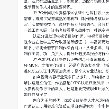
足。在此行业痛点之下，系统化、适配市场用工
业节目制作人才的重要标识。
JYPC
全国职业资格考试认证中心深耕职业
需求，搭建了完整成熟的电视节目制作师考核认
写、实景拍摄技巧、多软件后期剪辑调色、音频
一线工作实际，证书考核看重实战能力，杜绝空
认证分设助理电视节目制作师、电视节目制
视专业在校学生可考取基础等级证书，丰富简历
证书，证明全套节目制作综合能力；从业多年、
制作主管、项目负责人，提升外包接单报价与行
JYPC
电视节目制作师证书信息可查询核验
频
MCN
、文旅宣传部门，还是广告策划企业，均
准化职业认证体系更加完整，是个人专业技能、
如今视听内容行业竞争日趋激烈，单纯靠作
够快速建立信任。作品搭配
JYPC
认证双重加持，
入影视制作行业的新人，还是想要突破职业瓶颈
加持自身发展。
内容为王的时代，优质节目制作人才永远稀
作师认证，用标准化资质证明自身硬实力，牢牢